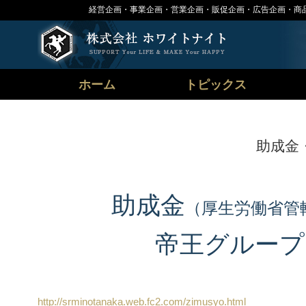
経営企画・事業企画・営業企画・販促企画・広告企画・商
ホーム
トピックス
助成金
助成金
（厚生労働省管
帝王グループ
http://srminotanaka.web.fc2.com/zimusyo.html